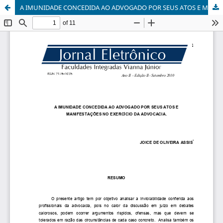
A IMUNIDADE CONCEDIDA AO ADVOGADO POR SEUS ATOS E MANIFESTAÇÕES NO EXERCÍCIO DA ADVOCACIA