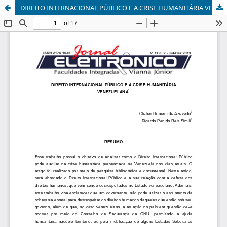
DIREITO INTERNACIONAL PÚBLICO E A CRISE HUMANITÁRIA VENEZUELANA