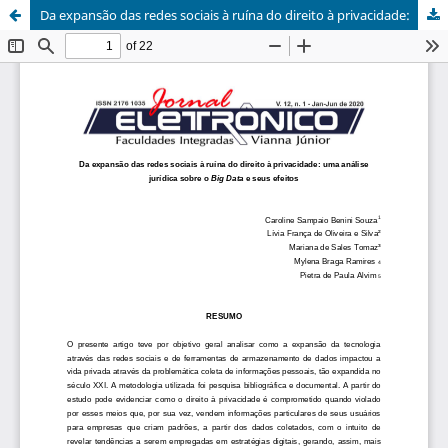
Da expansão das redes sociais à ruína do direito à privacidade: