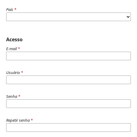
País
*
Acesso
E-mail
*
Usuário
*
Senha
*
Repetir senha
*