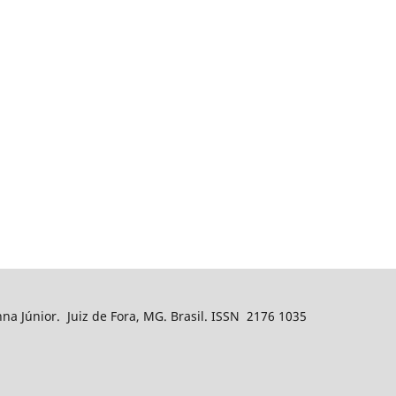
nna Júnior. Juiz de Fora, MG. Brasil. ISSN 2176 1035