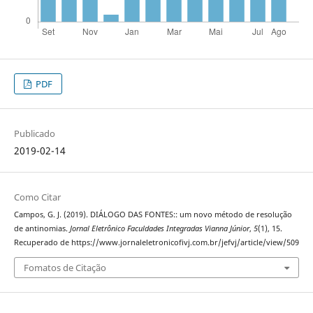
PDF
Publicado
2019-02-14
Como Citar
Campos, G. J. (2019). DIÁLOGO DAS FONTES:: um novo método de resolução
de antinomias.
Jornal Eletrônico Faculdades Integradas Vianna Júnior
,
5
(1), 15.
Recuperado de https://www.jornaleletronicofivj.com.br/jefvj/article/view/509
Fomatos de Citação