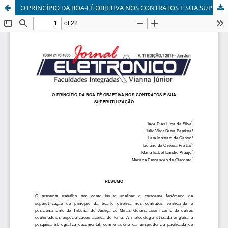
O PRINCÍPIO DA BOA-FÉ OBJETIVA NOS CONTRATOS E SUA SUPERUTILIZAÇÃO