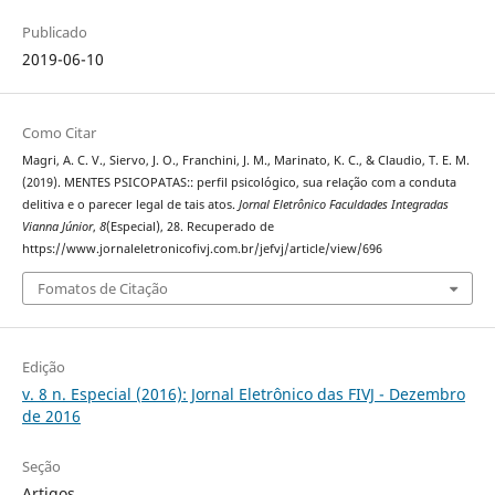
Publicado
2019-06-10
Como Citar
Magri, A. C. V., Siervo, J. O., Franchini, J. M., Marinato, K. C., & Claudio, T. E. M.
(2019). MENTES PSICOPATAS:: perfil psicológico, sua relação com a conduta
delitiva e o parecer legal de tais atos.
Jornal Eletrônico Faculdades Integradas
Vianna Júnior
,
8
(Especial), 28. Recuperado de
https://www.jornaleletronicofivj.com.br/jefvj/article/view/696
Fomatos de Citação
Edição
v. 8 n. Especial (2016): Jornal Eletrônico das FIVJ - Dezembro
de 2016
Seção
Artigos