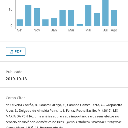
PDF
Publicado
2019-10-18
Como Citar
de Oliveira Corrêa, B., Soares Carriço, E., Campos Gomes Terra, G., Gasparetto
Alves, I., Delgado de Almeida Pains, J., & Ferraz Rocha Basilio, M. (2019). LEI
MARIA DA PENHA:: uma análise sobre a sua importância e os seus efeitos no
cenário da violência doméstica no Brasil.
Jornal Eletrônico Faculdades Integradas
Vianna Júnior
,
11
(2), 15. Recuperado de