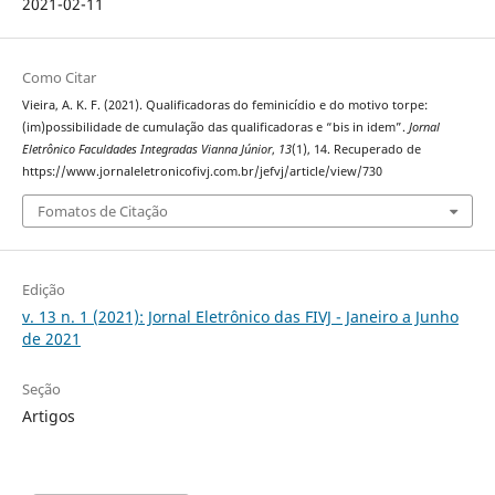
2021-02-11
Como Citar
Vieira, A. K. F. (2021). Qualificadoras do feminicídio e do motivo torpe:
(im)possibilidade de cumulação das qualificadoras e “bis in idem”.
Jornal
Eletrônico Faculdades Integradas Vianna Júnior
,
13
(1), 14. Recuperado de
https://www.jornaleletronicofivj.com.br/jefvj/article/view/730
Fomatos de Citação
Edição
v. 13 n. 1 (2021): Jornal Eletrônico das FIVJ - Janeiro a Junho
de 2021
Seção
Artigos