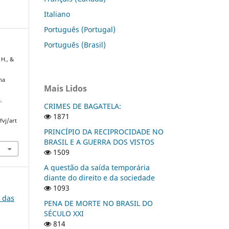
Italiano
Português (Portugal)
Português (Brasil)
 H., &
o
na
Mais Lidos
.
CRIMES DE BAGATELA:
1871
fvj/art
PRINCÍPIO DA RECIPROCIDADE NO
BRASIL E A GUERRA DOS VISTOS
1509
A questão da saída temporária
diante do direito e da sociedade
1093
o das
PENA DE MORTE NO BRASIL DO
SÉCULO XXI
814