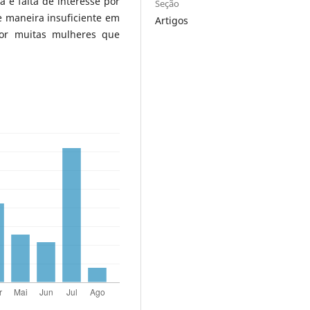
ia e falta de interesse por
Seção
e maneira insuficiente em
Artigos
or muitas mulheres que