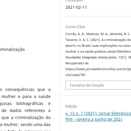
2021-02-11
Como Citar
Corrêa, A. A., Mattoso, M. A., Almeida, N. L.
Tavares, V. A. C. (2021). A criminalização d
aborto no Brasil: suas implicações na vida 
iminalização
mulher e na saúde pública.
Jornal Eletrônico
Faculdades Integradas Vianna Júnior
,
13
(1), 18
Recuperado de
https://www.jornaleletronicofivj.com.br/je
icle/view/781
Fomatos de Citação
as consequências que a
a mulher e para a saúde
uisas bibliográficas e
Edição
 de dados referentes à
v. 13 n. 1 (2021): Jornal Eletrônic
r que a criminalização do
FIVJ - Janeiro a Junho de 2021
 da mulher, sendo uma das