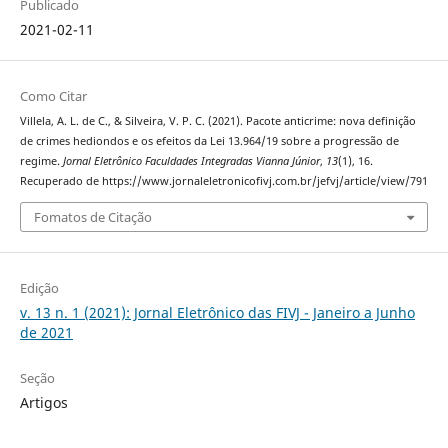
Publicado
2021-02-11
Como Citar
Villela, A. L. de C., & Silveira, V. P. C. (2021). Pacote anticrime: nova definição
de crimes hediondos e os efeitos da Lei 13.964/19 sobre a progressão de
regime.
Jornal Eletrônico Faculdades Integradas Vianna Júnior
,
13
(1), 16.
Recuperado de https://www.jornaleletronicofivj.com.br/jefvj/article/view/791
Fomatos de Citação
Edição
v. 13 n. 1 (2021): Jornal Eletrônico das FIVJ - Janeiro a Junho
de 2021
Seção
Artigos