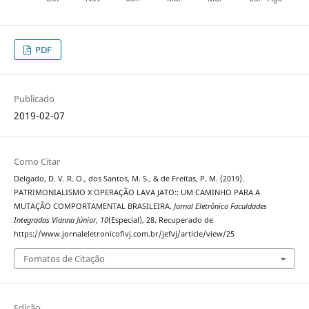
PDF
Publicado
2019-02-07
Como Citar
Delgado, D. V. R. O., dos Santos, M. S., & de Freitas, P. M. (2019).
PATRIMONIALISMO X OPERAÇÃO LAVA JATO:: UM CAMINHO PARA A
MUTAÇÃO COMPORTAMENTAL BRASILEIRA.
Jornal Eletrônico Faculdades
Integradas Vianna Júnior
,
10
(Especial), 28. Recuperado de
https://www.jornaleletronicofivj.com.br/jefvj/article/view/25
Fomatos de Citação
Edição