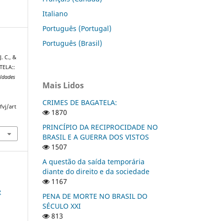
Italiano
Português (Portugal)
Português (Brasil)
. C., &
TELA::
uldades
Mais Lidos
CRIMES DE BAGATELA:
fvj/art
1870
PRINCÍPIO DA RECIPROCIDADE NO
BRASIL E A GUERRA DOS VISTOS
1507
A questão da saída temporária
diante do direito e da sociedade
1167
e
PENA DE MORTE NO BRASIL DO
SÉCULO XXI
813