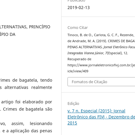
2019-02-13
LTERNATIVAS, PRINCÍPIO
Como Citar
ÍPIO DA
Tinoco, B. de O., Carlota, G. C. F., Rezende, J
de Andrade, M. A. (2019). CRIMES DE BAGA
PENAS ALTERNATIVAS.
Jornal Eletrônico Fac
Integradas Vianna Júnior
,
7
(Especial), 12.
Recuperado de
https://www.jornaleletronicofivj.com.br/je
icle/view/409
crimes de bagatela, tendo
Fomatos de Citação
s alternativas realmente
 artigo foi elaborado por
Edição
. Crimes de bagatela são
v. 7 n. Especial (2015): Jornal
Eletrônico das FIVJ - Dezembro d
2015
vo, assim, lesionando
, e a aplicação das penas