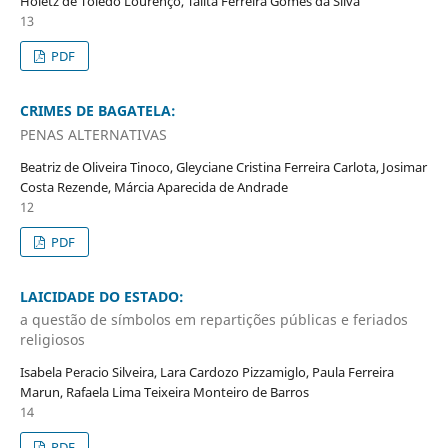
Holetz de Toledo Lourenço, Talita Ferreira Gomes da Silva
13
PDF
CRIMES DE BAGATELA:
PENAS ALTERNATIVAS
Beatriz de Oliveira Tinoco, Gleyciane Cristina Ferreira Carlota, Josimar
Costa Rezende, Márcia Aparecida de Andrade
12
PDF
LAICIDADE DO ESTADO:
a questão de símbolos em repartições públicas e feriados
religiosos
Isabela Peracio Silveira, Lara Cardozo Pizzamiglo, Paula Ferreira
Marun, Rafaela Lima Teixeira Monteiro de Barros
14
PDF