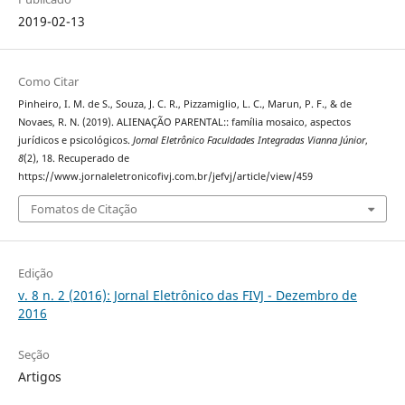
2019-02-13
Como Citar
Pinheiro, I. M. de S., Souza, J. C. R., Pizzamiglio, L. C., Marun, P. F., & de
Novaes, R. N. (2019). ALIENAÇÃO PARENTAL:: família mosaico, aspectos
jurídicos e psicológicos.
Jornal Eletrônico Faculdades Integradas Vianna Júnior
,
8
(2), 18. Recuperado de
https://www.jornaleletronicofivj.com.br/jefvj/article/view/459
Fomatos de Citação
Edição
v. 8 n. 2 (2016): Jornal Eletrônico das FIVJ - Dezembro de
2016
Seção
Artigos