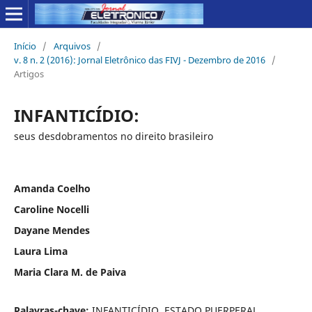
Início
/
Arquivos
/
v. 8 n. 2 (2016): Jornal Eletrônico das FIVJ - Dezembro de 2016
/
Artigos
INFANTICÍDIO:
seus desdobramentos no direito brasileiro
Amanda Coelho
Caroline Nocelli
Dayane Mendes
Laura Lima
Maria Clara M. de Paiva
Palavras-chave:
INFANTICÍDIO, ESTADO PUERPERAL,