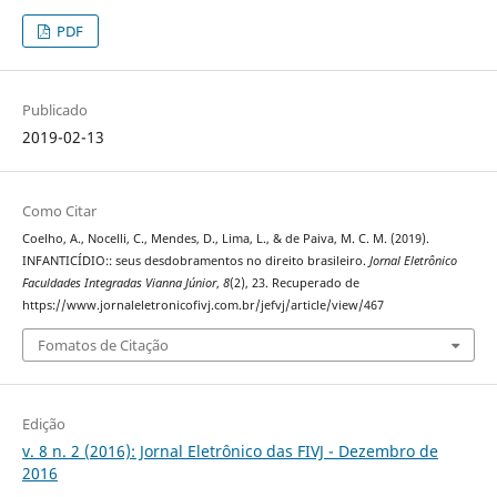
PDF
Publicado
2019-02-13
Como Citar
Coelho, A., Nocelli, C., Mendes, D., Lima, L., & de Paiva, M. C. M. (2019).
INFANTICÍDIO:: seus desdobramentos no direito brasileiro.
Jornal Eletrônico
Faculdades Integradas Vianna Júnior
,
8
(2), 23. Recuperado de
https://www.jornaleletronicofivj.com.br/jefvj/article/view/467
Fomatos de Citação
Edição
v. 8 n. 2 (2016): Jornal Eletrônico das FIVJ - Dezembro de
2016