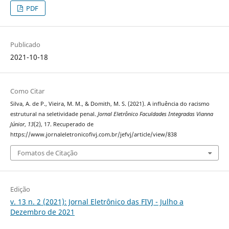
PDF
Publicado
2021-10-18
Como Citar
Silva, A. de P., Vieira, M. M., & Domith, M. S. (2021). A influência do racismo
estrutural na seletividade penal.
Jornal Eletrônico Faculdades Integradas Vianna
Júnior
,
13
(2), 17. Recuperado de
https://www.jornaleletronicofivj.com.br/jefvj/article/view/838
Fomatos de Citação
Edição
v. 13 n. 2 (2021): Jornal Eletrônico das FIVJ - Julho a
Dezembro de 2021