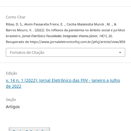
Como Citar
Ribas, D. S., Alvim Passarella Freire, E. ., Cecilia Malatestta Munck , M. ., &
Barros Mouro, V. . (2022). Os reflexos da pandemia no âmbito social e jurídico
brasileiro.
Jornal Eletrônico Faculdades Integradas Vianna Júnior
,
14
(1), 26.
Recuperado de https://www.jornaleletronicofivj.com.br/jefvj/article/view/859
Fomatos de Citação
Edição
v. 14 n. 1 (2022): Jornal Eletrônico das FIJV - Janeiro a Julho
de 2022
Seção
Artigos