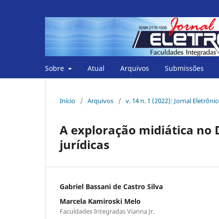
Sobre
Atual
Arquivos
Submissões
Início
/
Arquivos
/
v. 14 n. 1 (2022): Jornal Eletrôni
A exploração midiática no D
jurídicas
Gabriel Bassani de Castro Silva
Marcela Kamiroski Melo
Faculdades Integradas Vianna Jr.