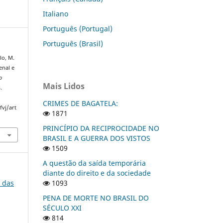
Italiano
Português (Portugal)
Português (Brasil)
lo, M.
enal e
o
Mais Lidos
.
CRIMES DE BAGATELA:
fvj/art
1871
PRINCÍPIO DA RECIPROCIDADE NO
BRASIL E A GUERRA DOS VISTOS
1509
A questão da saída temporária
diante do direito e da sociedade
o das
1093
PENA DE MORTE NO BRASIL DO
SÉCULO XXI
814