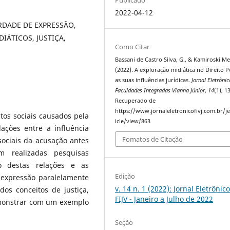
2022-04-12
RDADE DE EXPRESSÃO,
IÁTICOS, JUSTIÇA,
Como Citar
Bassani de Castro Silva, G., & Kamiroski Me
(2022). A exploração midiática no Direito P
as suas influências jurídicas.
Jornal Eletrônic
Faculdades Integradas Vianna Júnior
,
14
(1), 13
Recuperado de
https://www.jornaleletronicofivj.com.br/je
tos sociais causados pela
icle/view/863
lações entre a influência
Fomatos de Citação
sociais da acusação antes
m realizadas pesquisas
o destas relações e as
Edição
 expressão paralelamente
v. 14 n. 1 (2022): Jornal Eletrônic
os conceitos de justiça,
FIJV - Janeiro a Julho de 2022
emonstrar com um exemplo
Seção