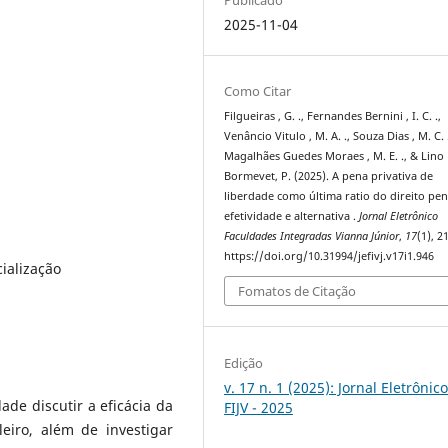
2025-11-04
Como Citar
Filgueiras , G. ., Fernandes Bernini , I. C. .,
Venâncio Vitulo , M. A. ., Souza Dias , M. C. 
Magalhães Guedes Moraes , M. E. ., & Lino
Bormevet, P. (2025). A pena privativa de
liberdade como última ratio do direito pen
efetividade e alternativa .
Jornal Eletrônico
Faculdades Integradas Vianna Júnior
,
17
(1), 21
https://doi.org/10.31994/jefivj.v17i1.946
cialização
Fomatos de Citação
Edição
v. 17 n. 1 (2025): Jornal Eletrônic
ade discutir a eficácia da
FIJV - 2025
leiro, além de investigar