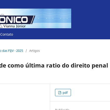
Contato
co das FIJV - 2025
/
Artigos
de como última ratio do direito penal
pdf
Publicado