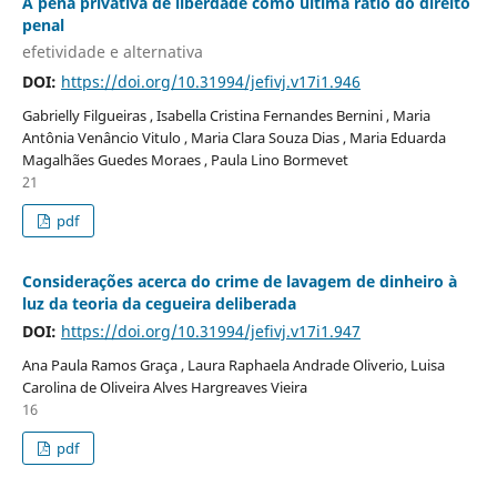
A pena privativa de liberdade como última ratio do direito
penal
efetividade e alternativa
DOI:
https://doi.org/10.31994/jefivj.v17i1.946
Gabrielly Filgueiras , Isabella Cristina Fernandes Bernini , Maria
Antônia Venâncio Vitulo , Maria Clara Souza Dias , Maria Eduarda
Magalhães Guedes Moraes , Paula Lino Bormevet
21
pdf
Considerações acerca do crime de lavagem de dinheiro à
luz da teoria da cegueira deliberada
DOI:
https://doi.org/10.31994/jefivj.v17i1.947
Ana Paula Ramos Graça , Laura Raphaela Andrade Oliverio, Luisa
Carolina de Oliveira Alves Hargreaves Vieira
16
pdf