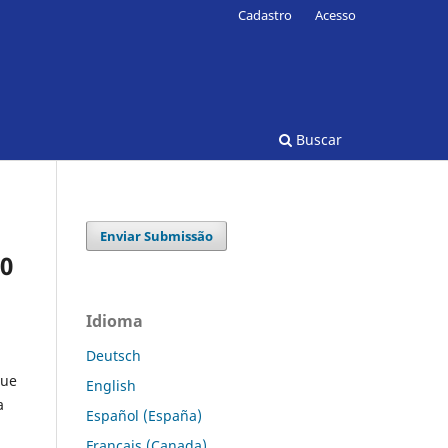
Cadastro
Acesso
Buscar
Enviar Submissão
20
Idioma
Deutsch
que
English
a
Español (España)
Français (Canada)