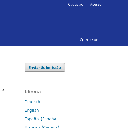
Cadastro
Acesso
Buscar
Enviar Submissão
r a
Idioma
Deutsch
English
Español (España)
Français (Canada)