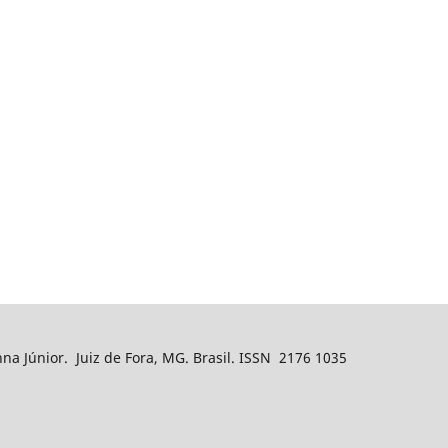
nna Júnior. Juiz de Fora, MG. Brasil. ISSN 2176 1035