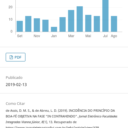
PDF
Publicado
2019-02-13
Como Citar
de Assis, D. M. S., & de Abreu, L. D. (2019). INCIDÊNCIA DO PRINCÍPIO DA
BOA-FÉ OBJETIVA NA FASE “IN CONTRAHENDO”.
Jornal Eletrônico Faculdades
Integradas Vianna Júnior
,
8
(1), 13. Recuperado de
https://www.jornaleletronicofivj.com.br/jefvj/article/view/439