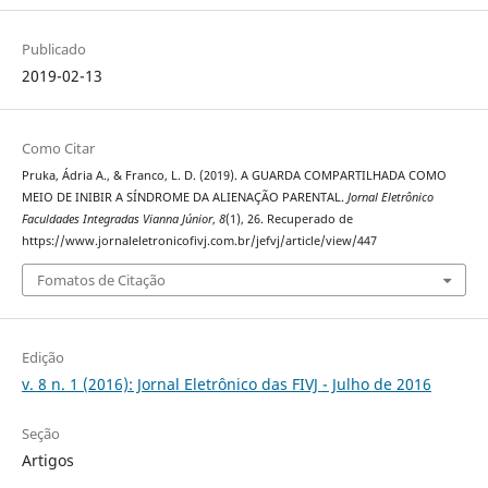
Publicado
2019-02-13
Como Citar
Pruka, Ádria A., & Franco, L. D. (2019). A GUARDA COMPARTILHADA COMO
MEIO DE INIBIR A SÍNDROME DA ALIENAÇÃO PARENTAL.
Jornal Eletrônico
Faculdades Integradas Vianna Júnior
,
8
(1), 26. Recuperado de
https://www.jornaleletronicofivj.com.br/jefvj/article/view/447
Fomatos de Citação
Edição
v. 8 n. 1 (2016): Jornal Eletrônico das FIVJ - Julho de 2016
Seção
Artigos