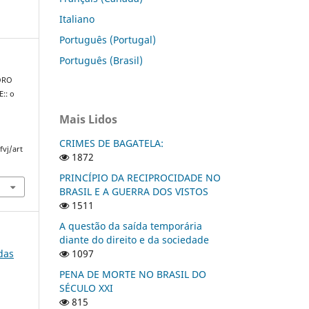
Italiano
Português (Portugal)
Português (Brasil)
FORO
:: o
Mais Lidos
CRIMES DE BAGATELA:
fvj/art
1872
PRINCÍPIO DA RECIPROCIDADE NO
BRASIL E A GUERRA DOS VISTOS
1511
A questão da saída temporária
diante do direito e da sociedade
 das
1097
PENA DE MORTE NO BRASIL DO
SÉCULO XXI
815