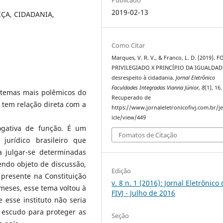
2019-02-13
IÇA, CIDADANIA,
Como Citar
Marques, V. R. V., & Franco, L. D. (2019). 
PRIVILEGIADO X PRINCÍPIO DA IGUALDADE
desrespeito à cidadania.
Jornal Eletrônico
Faculdades Integradas Vianna Júnior
,
8
(1), 16.
 temas mais polêmicos do
Recuperado de
e tem relação direta com a
https://www.jornaleletronicofivj.com.br/je
icle/view/449
ogativa de função. É um
Fomatos de Citação
urídico brasileiro que
a julgar-se determinadas
endo objeto de discussão,
Edição
 presente na Constituição
v. 8 n. 1 (2016): Jornal Eletrônico
 meses, esse tema voltou à
FIVJ - Julho de 2016
 esse instituto não seria
escudo para proteger as
Seção