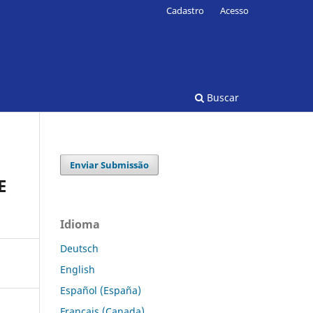
Cadastro
Acesso
Buscar
Enviar Submissão
E
Idioma
Deutsch
English
Español (España)
Français (Canada)