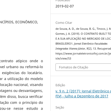
2019-02-07
INCÍPIOS, ECONÔMICO,
Como Citar
de Souza, A. D., de Souza, B. G., Tinoco, J. M
Gomes, J. A. (2019). O CONTRATO BUILT T
E A SUA APLICAÇÃO NO MERCADO DE LO
BRASILEIRO1.
Jornal Eletrônico Faculdades
Integradas Vianna Júnior
,
9
(2), 13. Recupera
https://www.jornaleletronicofivj.com.br/je
icle/view/53
ontrato atípico onde o
vel urbano ou reformá-lo
Fomatos de Citação
xigências do locatário.
ar a utilização do modelo
ocação nacional, visando
Edição
vantagens ou desvantagens,
v. 9 n. 2 (2017): Jornal Eletrônico
FIVJ - Julho a Dezembro de 2017
lém disso, busca verificar
ação com o princípio do
Seção
lizou-se nesse estudo a