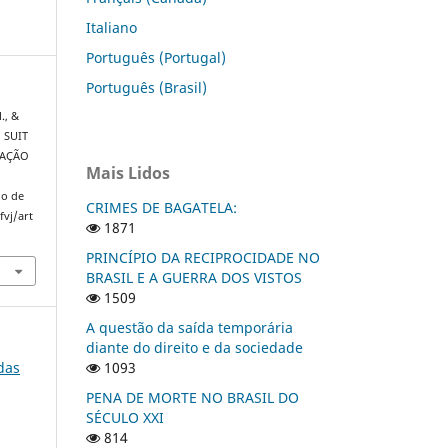
Italiano
Português (Portugal)
Português (Brasil)
., &
O SUIT
CAÇÃO
Mais Lidos
do de
CRIMES DE BAGATELA:
fvj/art
1871
PRINCÍPIO DA RECIPROCIDADE NO
BRASIL E A GUERRA DOS VISTOS
1509
A questão da saída temporária
diante do direito e da sociedade
 das
1093
PENA DE MORTE NO BRASIL DO
SÉCULO XXI
814