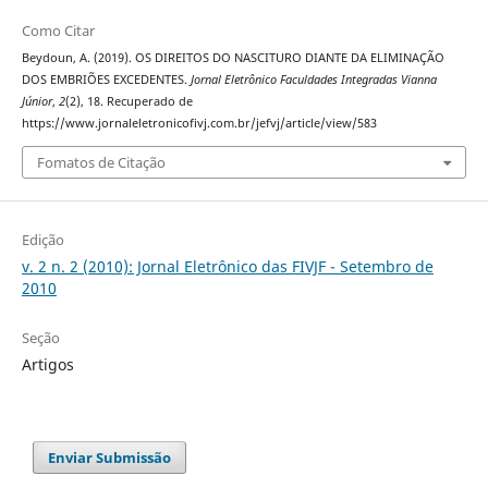
Como Citar
Beydoun, A. (2019). OS DIREITOS DO NASCITURO DIANTE DA ELIMINAÇÃO
DOS EMBRIÕES EXCEDENTES.
Jornal Eletrônico Faculdades Integradas Vianna
Júnior
,
2
(2), 18. Recuperado de
https://www.jornaleletronicofivj.com.br/jefvj/article/view/583
Fomatos de Citação
Edição
v. 2 n. 2 (2010): Jornal Eletrônico das FIVJF - Setembro de
2010
Seção
Artigos
Enviar Submissão