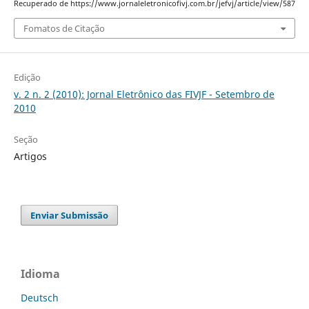
Recuperado de https://www.jornaleletronicofivj.com.br/jefvj/article/view/587
Fomatos de Citação
Edição
v. 2 n. 2 (2010): Jornal Eletrônico das FIVJF - Setembro de
2010
Seção
Artigos
Enviar Submissão
Idioma
Deutsch