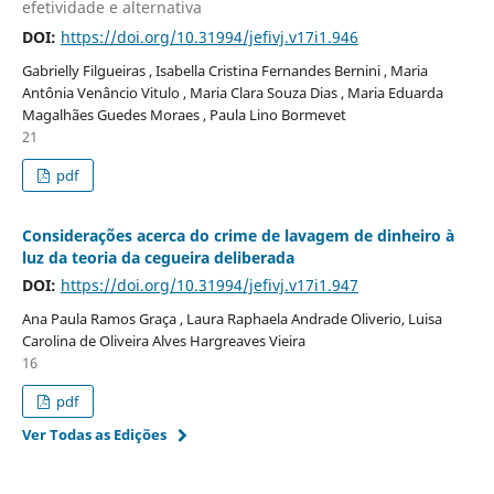
efetividade e alternativa
DOI:
https://doi.org/10.31994/jefivj.v17i1.946
Gabrielly Filgueiras , Isabella Cristina Fernandes Bernini , Maria
Antônia Venâncio Vitulo , Maria Clara Souza Dias , Maria Eduarda
Magalhães Guedes Moraes , Paula Lino Bormevet
21
pdf
Considerações acerca do crime de lavagem de dinheiro à
luz da teoria da cegueira deliberada
DOI:
https://doi.org/10.31994/jefivj.v17i1.947
Ana Paula Ramos Graça , Laura Raphaela Andrade Oliverio, Luisa
Carolina de Oliveira Alves Hargreaves Vieira
16
pdf
Ver Todas as Edições