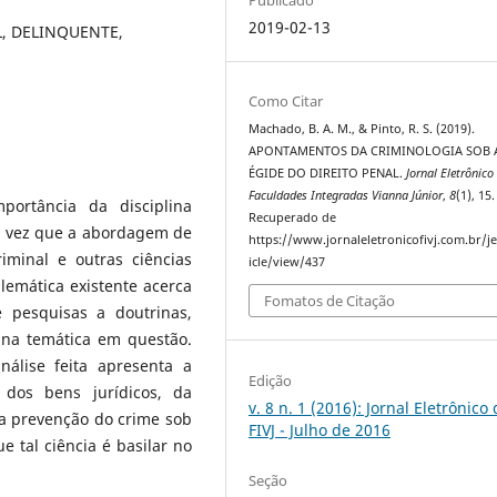
2019-02-13
L, DELINQUENTE,
Como Citar
Machado, B. A. M., & Pinto, R. S. (2019).
APONTAMENTOS DA CRIMINOLOGIA SOB 
ÉGIDE DO DIREITO PENAL.
Jornal Eletrônico
Faculdades Integradas Vianna Júnior
,
8
(1), 15.
portância da disciplina
Recuperado de
ma vez que a abordagem de
https://www.jornaleletronicofivj.com.br/je
riminal e outras ciências
icle/view/437
lemática existente acerca
Fomatos de Citação
e pesquisas a doutrinas,
 na temática em questão.
nálise feita apresenta a
Edição
 dos bens jurídicos, da
v. 8 n. 1 (2016): Jornal Eletrônico
da prevenção do crime sob
FIVJ - Julho de 2016
e tal ciência é basilar no
Seção